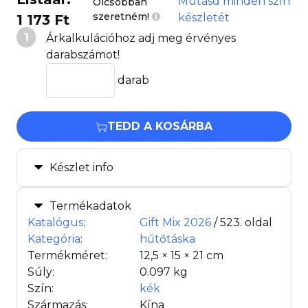
Mutasd minden szín
Olcsóbban
szeretném!
készletét
1 173 Ft
1
Árkalkulációhoz adj meg érvényes
darabszámot!
darab
TEDD A KOSÁRBA
Készlet info
Termékadatok
Katalógus
:
Gift Mix 2026
/ 523. oldal
Kategória
:
hűtőtáska
Termékméret:
12,5 × 15 × 21 cm
Súly:
0.097 kg
Szín:
kék
Származás:
Kína