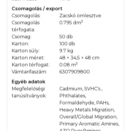
Csomagolás / export
Csomagolás:
Zacskó ömlesztve
3
Csomagolás
0.795 dm
térfogata:
Csomag:
50 db
Karton:
100 db
Karton súly:
9.7 kg
Karton méret:
48 × 34,5 × 48 cm
3
Karton térfogat:
0.08 m
Vámtarifaszám:
6307909800
Egyéb adatok
Megfelelőségi
Cadmium, SVHC's ,
tanúsítványok:
Phthalates,
Formaldehyde, PAHs,
Heavy Metals Migration,
Overall/Global Migration,
Primary Aromatic Amines,
AZO Dyes/Amines