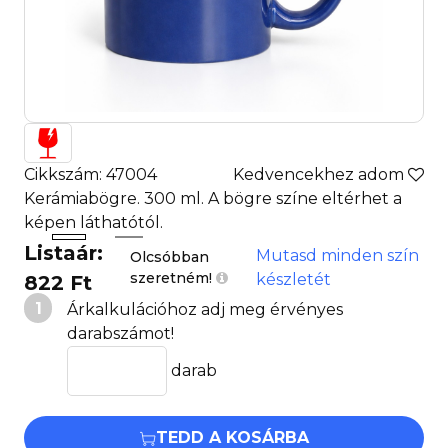
Cikkszám: 47004
Kedvencekhez adom
Kerámiabögre. 300 ml. A bögre színe eltérhet a
képen láthatótól.
Listaár:
Mutasd minden szín
Olcsóbban
szeretném!
készletét
822 Ft
1
Árkalkulációhoz adj meg érvényes
darabszámot!
darab
TEDD A KOSÁRBA