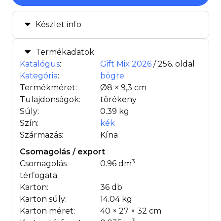
Készlet info
Termékadatok
Katalógus
:
Gift Mix 2026
/ 256. oldal
Kategória
:
bögre
Termékméret:
Ø8 × 9,3 cm
Tulajdonságok:
törékeny
Súly:
0.39 kg
Szín:
kék
Származás:
Kína
Csomagolás / export
3
Csomagolás
0.96 dm
térfogata:
Karton:
36 db
Karton súly:
14.04 kg
Karton méret:
40 × 27 × 32 cm
3