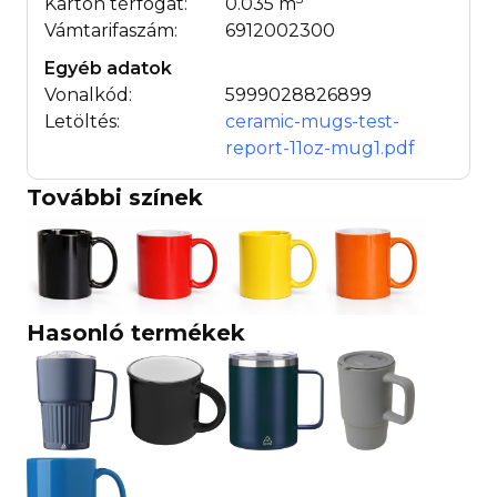
Karton térfogat:
0.035 m
Vámtarifaszám:
6912002300
Egyéb adatok
Vonalkód:
5999028826899
Letöltés:
ceramic-mugs-test-
report-11oz-mug1.pdf
További színek
Hasonló termékek