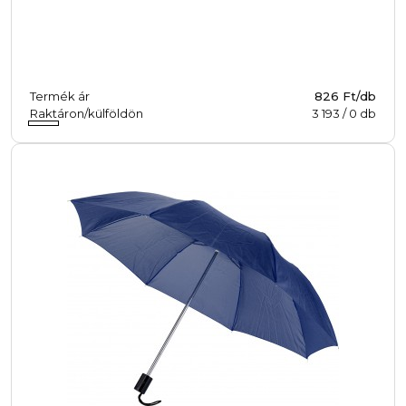
Termék ár
826 Ft/db
Raktáron/külföldön
3 193
/
0
db