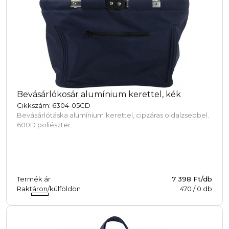
Bevásárlókosár alumínium kerettel, kék
Cikkszám: 6304-05CD
Bevásárlótáska alumínium kerettel, cipzáras oldalzsebbel.
600D poliészter.
Termék ár
7 398 Ft/db
Raktáron/külföldön
470
/
0
db