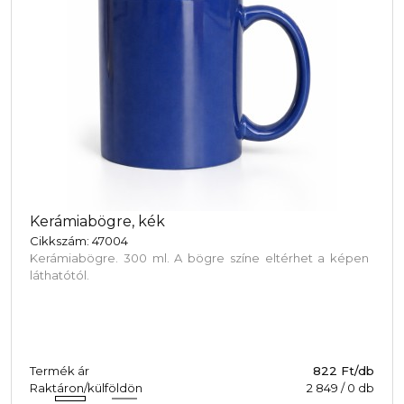
Kerámiabögre, kék
Cikkszám: 47004
Kerámiabögre. 300 ml. A bögre színe eltérhet a képen
láthatótól.
Termék ár
822 Ft/db
Raktáron/külföldön
2 849
/
0
db