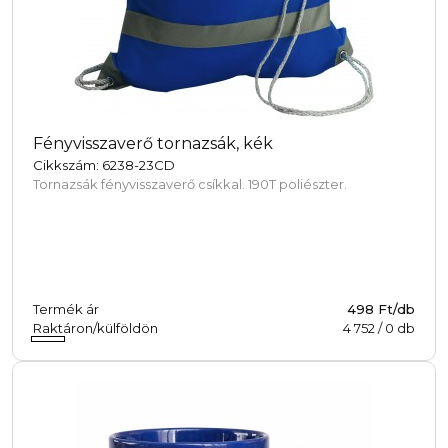
Fényvisszaverő tornazsák, kék
Cikkszám: 6238-23CD
Tornazsák fényvisszaverő csíkkal. 190T poliészter.
Termék ár
498 Ft/db
Raktáron/külföldön
4 752
/
0
db