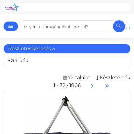
Részletes keresés
Szín:
kék
72 találat
Készletérték
1 - 72 / 1806