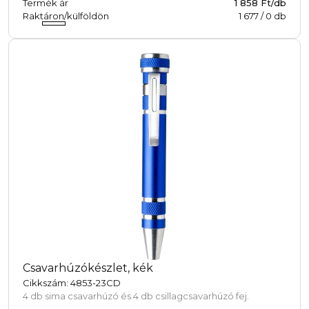
Termék ár
1 858 Ft/db
Raktáron/külföldön
1 677
/
0
db
Csavarhúzókészlet, kék
Cikkszám: 4853-23CD
4 db sima csavarhúzó és 4 db csillagcsavarhúzó fej.