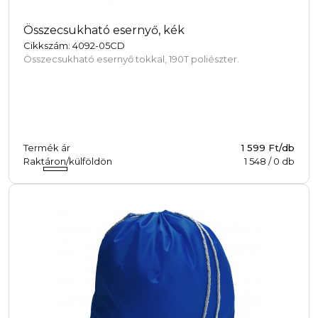
Összecsukható esernyő, kék
Cikkszám: 4092-05CD
Összecsukható esernyő tokkal, 190T poliészter.
Termék ár
1 599 Ft/db
Raktáron/külföldön
1 548
/
0
db