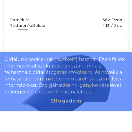
Termék ár
562 Ft/db
Raktáron/külföldön
4 131
/
0
db
Oldalunk cookie-kat ("sütiket") használ. Ezen fájlok
információkat szolgáltatnak számunkra a
felhasználó oldallátogatási szokásairól és növelik a
felhasználói élményt, de nem tárolnak személyes
információkat. Szolgáltatásaink igénybe vételével
beleegyezel a cookie-k használatába.
Elfogadom