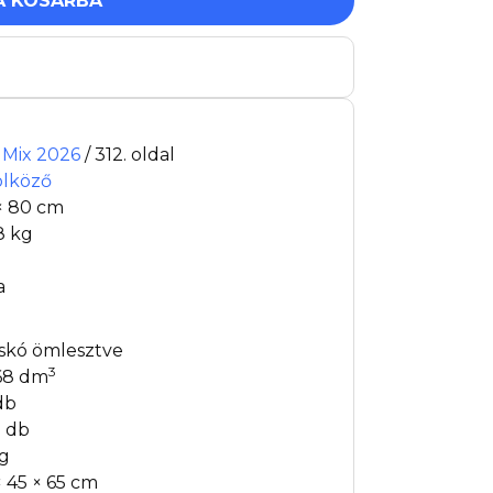
A KOSÁRBA
t Mix 2026
/ 312. oldal
ölköző
× 80 cm
8 kg
a
skó ömlesztve
3
68 dm
db
 db
kg
× 45 × 65 cm