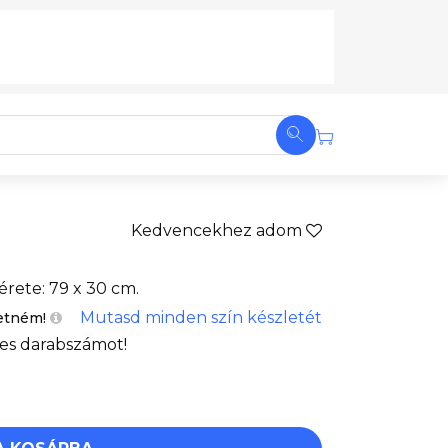
Kedvencekhez adom
rete: 79 x 30 cm.
Mutasd minden szín készletét
etném!
es darabszámot!