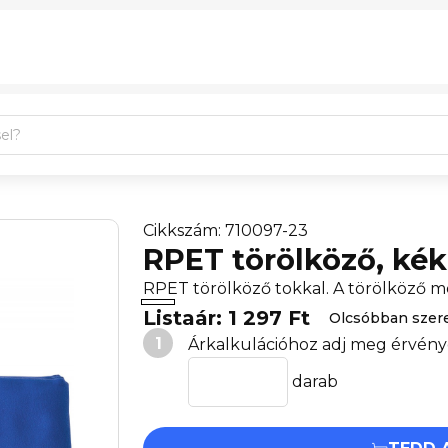
Cikkszám: 710097-23
RPET törölköző, kék
RPET törölköző tokkal. A törölköző mé
Listaár: 1 297 Ft
Olcsóbban szer
1
Árkalkulációhoz adj meg érvény
darab