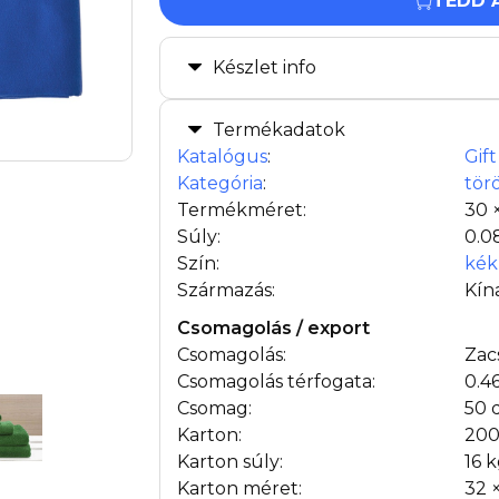
TEDD 
Készlet info
Termékadatok
Katalógus
:
Gif
Kategória
:
tör
Termékméret:
30 
Súly:
0.0
Szín:
kék
Származás:
Kín
Csomagolás / export
Csomagolás:
Zac
Csomagolás térfogata:
0.4
Csomag:
50 
Karton:
200
Karton súly:
16 
Karton méret:
32 