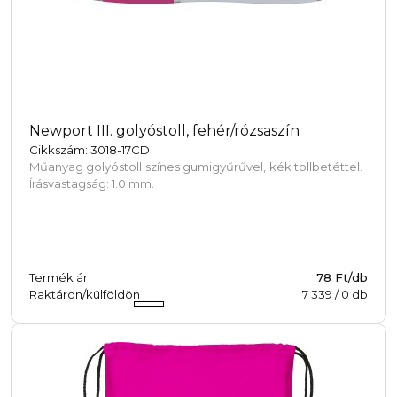
Newport III. golyóstoll, fehér/rózsaszín
Cikkszám: 3018-17CD
Műanyag golyóstoll színes gumigyűrűvel, kék tollbetéttel.
Írásvastagság: 1.0 mm.
Termék ár
78 Ft/db
Raktáron/külföldön
7 339
/
0
db