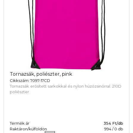
Tornazsák, poliészter, pink
Cikkszám: 7097-17CD
Tornazsák erősített sarkokkal és nylon húzózsinórral. 210D
poliészter.
Termék ár
354 Ft/db
Raktáron/külföldön
994
/
0
db