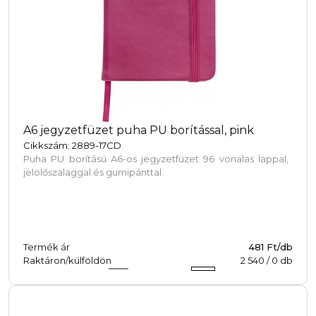
A6 jegyzetfüzet puha PU borítással, pink
Cikkszám: 2889-17CD
Puha PU borítású A6-os jegyzetfüzet 96 vonalas lappal,
jelölőszalaggal és gumipánttal.
Termék ár
481 Ft/db
Raktáron/külföldön
2 540
/
0
db