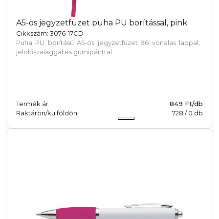
A5-ös jegyzetfüzet puha PU borítással, pink
Cikkszám: 3076-17CD
Puha PU borítású A5-ös jegyzetfüzet 96 vonalas lappal,
jelölőszalaggal és gumipánttal.
Termék ár
849 Ft/db
Raktáron/külföldön
728
/
0
db