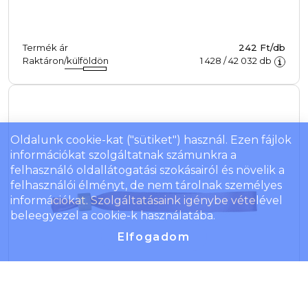
Termék ár
242 Ft/db
Raktáron/külföldön
1 428
/
42 032
db
Oldalunk cookie-kat ("sütiket") használ. Ezen fájlok
információkat szolgáltatnak számunkra a
felhasználó oldallátogatási szokásairól és növelik a
felhasználói élményt, de nem tárolnak személyes
információkat. Szolgáltatásaink igénybe vételével
beleegyezel a cookie-k használatába.
Elfogadom