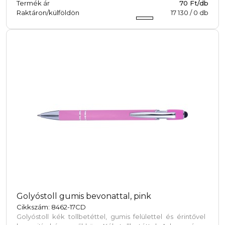
Termék ár
70 Ft/db
Raktáron/külföldön
17 130
/
0
db
Golyóstoll gumis bevonattal, pink
Cikkszám: 8462-17CD
Golyóstoll kék tollbetéttel, gumis felülettel és érintővel