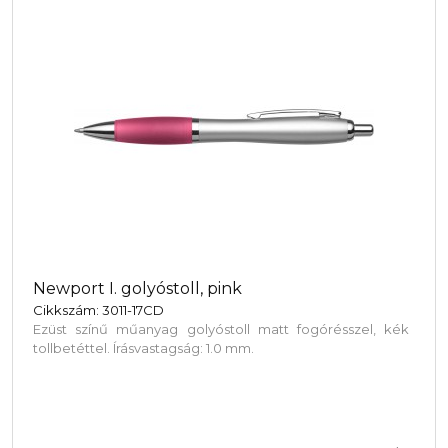
Newport I. golyóstoll, pink
Cikkszám: 3011-17CD
Ezüst színű műanyag golyóstoll matt fogórésszel, kék
tollbetéttel. Írásvastagság: 1.0 mm.