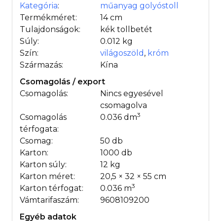
Kategória
:
műanyag golyóstoll
Termékméret:
14 cm
Tulajdonságok:
kék tollbetét
Súly:
0.012 kg
Szín:
világoszöld
,
króm
Származás:
Kína
Csomagolás / export
Csomagolás:
Nincs egyesével
csomagolva
3
Csomagolás
0.036 dm
térfogata:
Csomag:
50 db
Karton:
1000 db
Karton súly:
12 kg
Karton méret:
20,5 × 32 × 55 cm
3
Karton térfogat:
0.036 m
Vámtarifaszám:
9608109200
Egyéb adatok