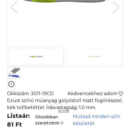
Cikkszám: 3011-19CD
Kedvencekhez adom
Ezüst színű műanyag golyóstoll matt fogórésszel,
kék tollbetéttel. Írásvastagság: 1.0 mm.
Listaár:
Mutasd minden szín
Olcsóbban
szeretném!
készletét
81 Ft