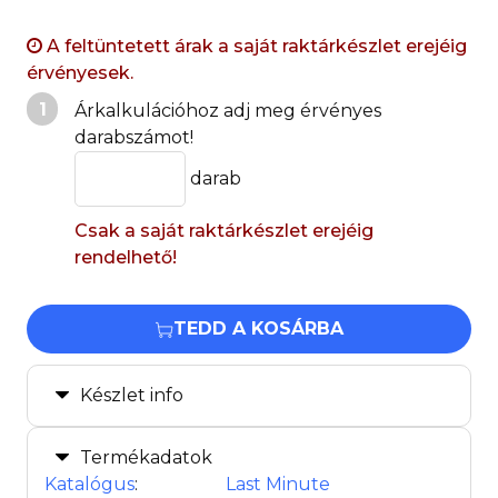
A feltüntetett árak a saját raktárkészlet erejéig
érvényesek.
1
Árkalkulációhoz adj meg érvényes
darabszámot!
darab
Csak a saját raktárkészlet erejéig
rendelhető!
TEDD A KOSÁRBA
Készlet info
Termékadatok
Katalógus
:
Last Minute