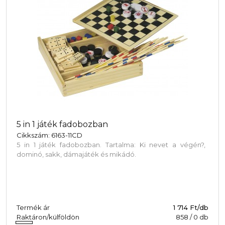
5 in 1 játék fadobozban
Cikkszám: 6163-11CD
5 in 1 játék fadobozban. Tartalma: Ki nevet a végén?,
dominó, sakk, dámajáték és mikádó.
Termék ár
1 714 Ft/db
Raktáron/külföldön
858
/
0
db