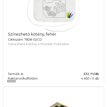
Színezhető kötény, fehér
Cikkszám: 7828-02CD
Színezhető kötény 4 filctollal. Poliészter.
Termék ár
332 Ft/db
Raktáron/külföldön
4 650
/
0
db