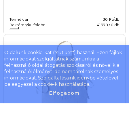
Termék ár
30 Ft/db
Raktáron/külföldön
41 778
/
0
db
Oldalunk cookie-kat ("sütiket") használ. Ezen fájlok
információkat szolgáltatnak számunkra a
felhasználó oldallátogatási szokásairól és növelik a
felhasználói élményt, de nem tárolnak személyes
információkat. Szolgáltatásaink igénybe vételével
beleegyezel a cookie-k használatába.
Elfogadom