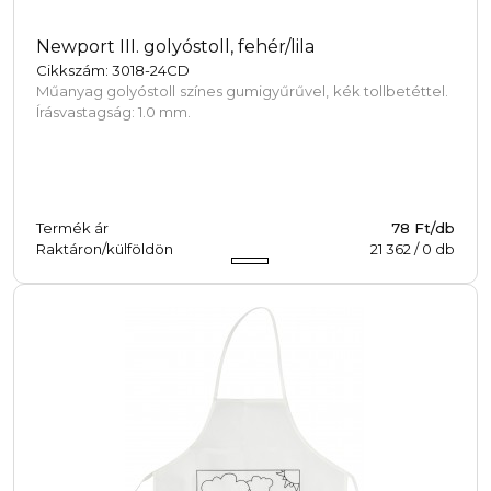
Newport III. golyóstoll, fehér/lila
Cikkszám: 3018-24CD
Műanyag golyóstoll színes gumigyűrűvel, kék tollbetéttel.
Írásvastagság: 1.0 mm.
Termék ár
78 Ft/db
Raktáron/külföldön
21 362
/
0
db