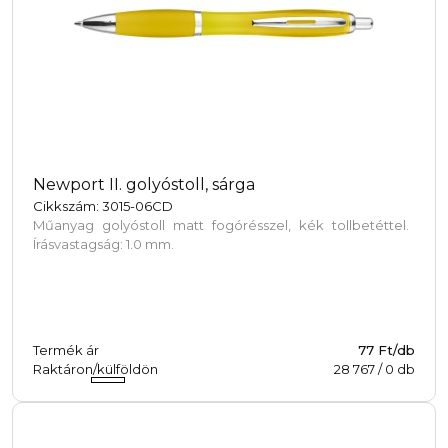
Newport II. golyóstoll, sárga
Cikkszám: 3015-06CD
Műanyag golyóstoll matt fogórésszel, kék tollbetéttel.
Írásvastagság: 1.0 mm.
Termék ár
77 Ft/db
Raktáron/külföldön
28 767
/
0
db