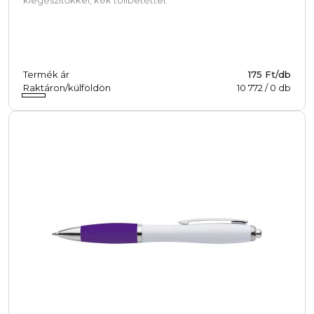
Termék ár
175 Ft/db
Raktáron/külföldön
10 772
/
0
db