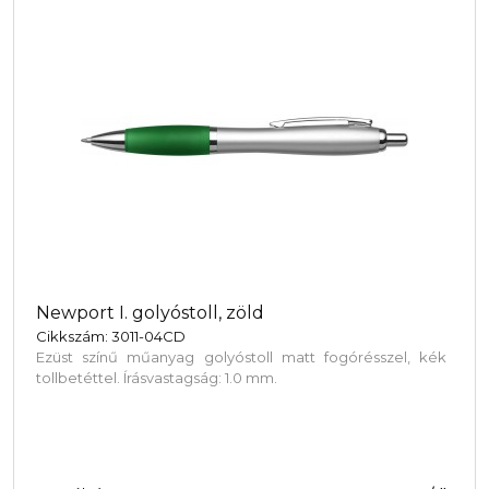
Newport I. golyóstoll, zöld
Cikkszám: 3011-04CD
Ezüst színű műanyag golyóstoll matt fogórésszel, kék
tollbetéttel. Írásvastagság: 1.0 mm.