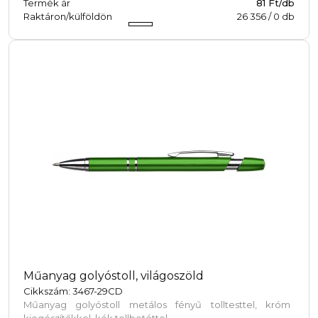
Termék ár
81 Ft/db
Raktáron/külföldön
26 356
/
0
db
Műanyag golyóstoll, világoszöld
Cikkszám: 3467-29CD
Műanyag golyóstoll metálos fényű tolltesttel, króm
kiegészítőkkel, kék tollbetéttel.