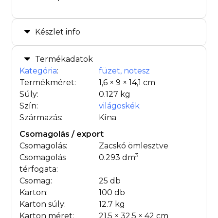
Készlet info
Termékadatok
Kategória
:
füzet, notesz
Termékméret:
1,6 × 9 × 14,1 cm
Súly:
0.127 kg
Szín:
világoskék
Származás:
Kína
Csomagolás / export
Csomagolás:
Zacskó ömlesztve
3
Csomagolás
0.293 dm
térfogata:
Csomag:
25 db
Karton:
100 db
Karton súly:
12.7 kg
Karton méret:
21,5 × 32,5 × 42 cm