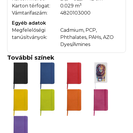
3
Karton térfogat:
0.029 m
Vámtarifaszám:
4820103000
Egyéb adatok
Megfelelőségi
Cadmium, PCP,
tanúsítványok:
Phthalates, PAHs, AZO
Dyes/Amines
További színek