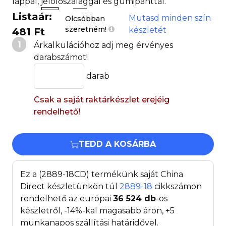
lappal, jelölőszalaggal és gumipánttal.
Listaár:
Mutasd minden szín
Olcsóbban
szeretném!
készletét
481 Ft
1
Árkalkulációhoz adj meg érvényes
darabszámot!
darab
Csak a saját raktárkészlet erejéig
rendelhető!
TEDD A KOSÁRBA
Ez a (2889-18CD) termékünk saját China
Direct készletünkön túl
2889-18
cikkszámon
rendelhető az európai
36 524
db
-os
készletről, -14%-kal magasabb áron, +5
munkanapos szállítási határidővel.