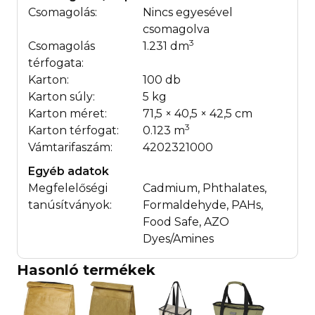
Csomagolás:
Nincs egyesével
csomagolva
3
Csomagolás
1.231 dm
térfogata:
Karton:
100 db
Karton súly:
5 kg
Karton méret:
71,5 × 40,5 × 42,5 cm
3
Karton térfogat:
0.123 m
Vámtarifaszám:
4202321000
Egyéb adatok
Megfelelőségi
Cadmium, Phthalates,
tanúsítványok:
Formaldehyde, PAHs,
Food Safe, AZO
Dyes/Amines
Hasonló termékek