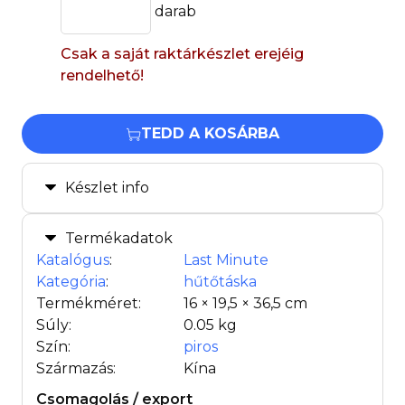
darab
Csak a saját raktárkészlet erejéig
rendelhető!
TEDD A KOSÁRBA
Készlet info
Termékadatok
Katalógus
:
Last Minute
Kategória
:
hűtőtáska
Termékméret:
16 × 19,5 × 36,5 cm
Súly:
0.05 kg
Szín:
piros
Származás:
Kína
Csomagolás / export