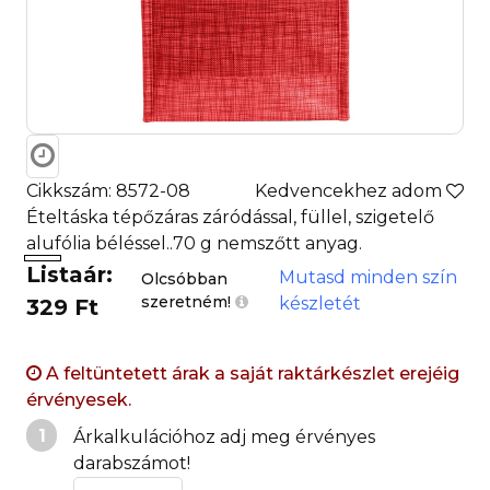
Cikkszám: 8572-08
Kedvencekhez adom
Ételtáska tépőzáras záródással, füllel, szigetelő
alufólia béléssel..70 g nemszőtt anyag.
Listaár:
Mutasd minden szín
Olcsóbban
szeretném!
készletét
329 Ft
A feltüntetett árak a saját raktárkészlet erejéig
érvényesek.
1
Árkalkulációhoz adj meg érvényes
darabszámot!