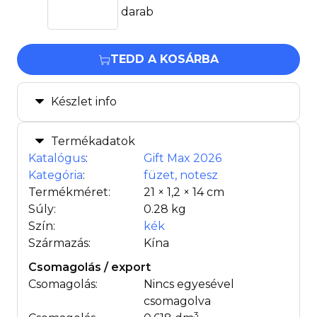
darab
TEDD A KOSÁRBA
Készlet info
Termékadatok
Katalógus
:
Gift Max 2026
Kategória
:
füzet, notesz
Termékméret:
21 × 1,2 × 14 cm
Súly:
0.28 kg
Szín:
kék
Származás:
Kína
Csomagolás / export
Csomagolás:
Nincs egyesével
csomagolva
3