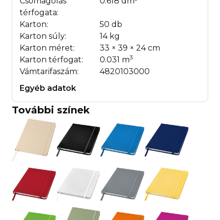
Csomagolás
0.618 dm
térfogata:
Karton:
50 db
Karton súly:
14 kg
Karton méret:
33 × 39 × 24 cm
3
Karton térfogat:
0.031 m
Vámtarifaszám:
4820103000
Egyéb adatok
További színek