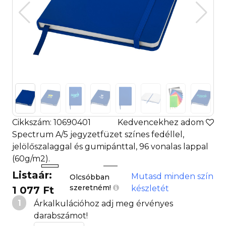
Cikkszám: 10690401
Kedvencekhez adom
Spectrum A/5 jegyzetfüzet színes fedéllel,
jelölőszalaggal és gumipánttal, 96 vonalas lappal
(60g/m2).
Listaár:
Mutasd minden szín
Olcsóbban
szeretném!
készletét
1 077 Ft
1
Árkalkulációhoz adj meg érvényes
darabszámot!