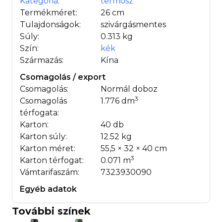
Kategória
:
termosz
Termékméret:
26 cm
Tulajdonságok:
szivárgásmentes
Súly:
0.313 kg
Szín:
kék
Származás:
Kína
Csomagolás / export
Csomagolás:
Normál doboz
3
Csomagolás
1.776 dm
térfogata:
Karton:
40 db
Karton súly:
12.52 kg
Karton méret:
55,5 × 32 × 40 cm
3
Karton térfogat:
0.071 m
Vámtarifaszám:
7323930090
Egyéb adatok
További színek