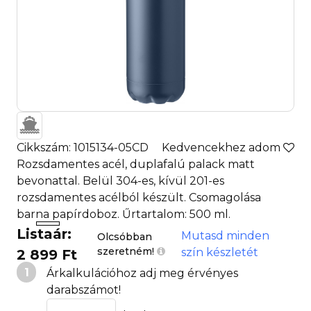
Cikkszám: 1015134-05CD
Kedvencekhez adom
Rozsdamentes acél, duplafalú palack matt
bevonattal. Belül 304-es, kívül 201-es
rozsdamentes acélból készült. Csomagolása
barna papírdoboz. Űrtartalom: 500 ml.
Listaár:
Mutasd minden
Olcsóbban
szeretném!
szín készletét
2 899 Ft
1
Árkalkulációhoz adj meg érvényes
darabszámot!