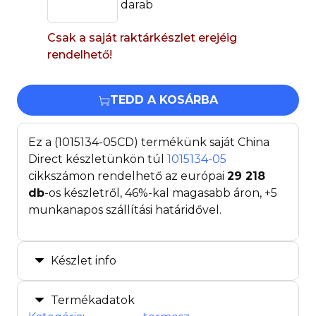
darab
Csak a saját raktárkészlet erejéig
rendelhető!
TEDD A KOSÁRBA
Ez a (1015134-05CD) termékünk saját China
Direct készletünkön túl
1015134-05
cikkszámon rendelhető az európai
29 218
db
-os készletről, 46%-kal magasabb áron, +5
munkanapos szállítási határidővel.
Készlet info
Termékadatok