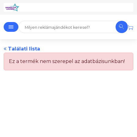
Találati lista
Ez a termék nem szerepel az adatbázisunkban!