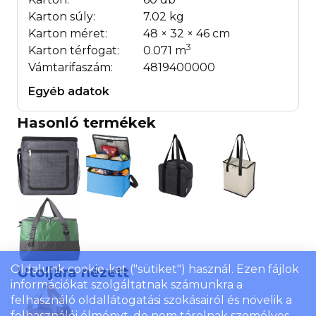
Karton súly:
7.02 kg
Karton méret:
48 × 32 × 46 cm
3
Karton térfogat:
0.071 m
Vámtarifaszám:
4819400000
Egyéb adatok
Hasonló termékek
Oldalunk cookie-kat ("sütiket") használ. Ezen fájlok
Utoljára nézett
információkat szolgáltatnak számunkra a
felhasználó oldallátogatási szokásairól és növelik a
felhasználói élményt, de nem tárolnak személyes