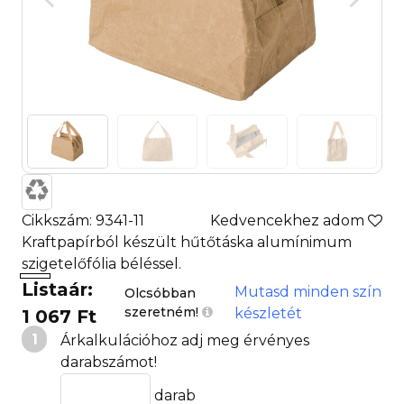
Cikkszám: 9341-11
Kedvencekhez adom
Kraftpapírból készült hűtőtáska alumínimum
szigetelőfólia béléssel.
Listaár:
Mutasd minden szín
Olcsóbban
szeretném!
készletét
1 067 Ft
1
Árkalkulációhoz adj meg érvényes
darabszámot!
darab