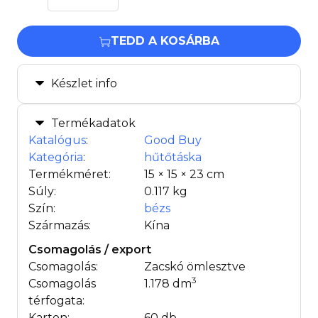
TEDD A KOSÁRBA
Készlet info
Termékadatok
Katalógus
:
Good Buy
Kategória
:
hűtőtáska
Termékméret:
15 × 15 × 23 cm
Súly:
0.117 kg
Szín:
bézs
Származás:
Kína
Csomagolás / export
Csomagolás:
Zacskó ömlesztve
3
Csomagolás
1.178 dm
térfogata:
Karton:
60 db