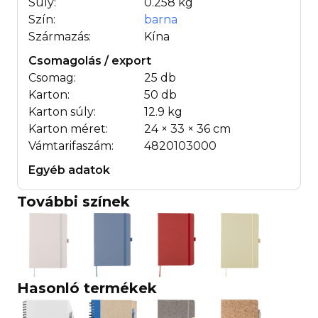
Súly:
0.258 kg
Szín:
barna
Származás:
Kína
Csomagolás / export
Csomag:
25 db
Karton:
50 db
Karton súly:
12.9 kg
Karton méret:
24 × 33 × 36 cm
Vámtarifaszám:
4820103000
Egyéb adatok
További színek
Hasonló termékek