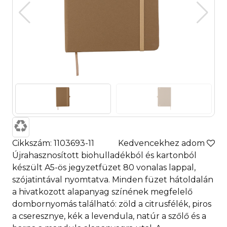
Cikkszám: 1103693-11
Kedvencekhez adom
Újrahasznosított biohulladékból és kartonból
készült A5-ös jegyzetfüzet 80 vonalas lappal,
szójatintával nyomtatva. Minden füzet hátoldalán
a hivatkozott alapanyag színének megfelelő
dombornyomás található: zöld a citrusfélék, piros
a cseresznye, kék a levendula, natúr a szőlő és a