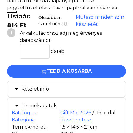
barna a mandula alapanyagra utal. A
jegyzetfüzet olasz Favini papírral van bevonva.
Listaár:
Mutasd minden szín
Olcsóbban
szeretném!
készletét
814 Ft
1
Árkalkulációhoz adj meg érvényes
darabszámot!
darab
TEDD A KOSÁRBA
Készlet info
Termékadatok
Katalógus
:
Gift Mix 2026
/ 119. oldal
Kategória
:
füzet, notesz
Termékméret:
1,5 × 14,5 × 21 cm