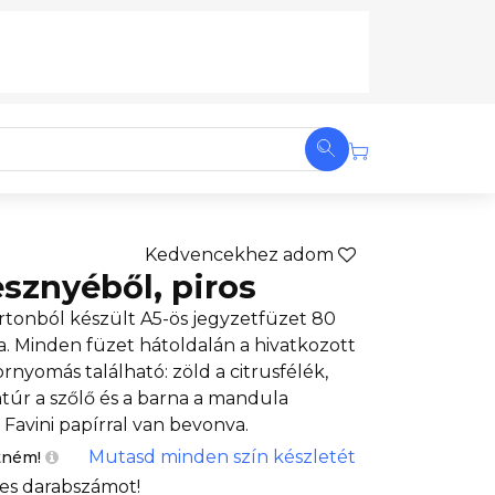
Kedvencekhez adom
esznyéből, piros
rtonból készült A5-ös jegyzetfüzet 80
va. Minden füzet hátoldalán a hivatkozott
yomás található: zöld a citrusfélék,
atúr a szőlő és a barna a mandula
 Favini papírral van bevonva.
Mutasd minden szín készletét
tném!
es darabszámot!