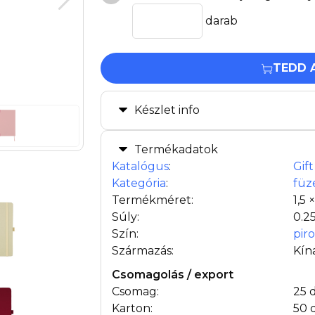
darab
TEDD 
Készlet info
Termékadatok
Katalógus
:
Gif
Kategória
:
füz
Termékméret:
1,5 
Súly:
0.2
Szín:
piro
Származás:
Kín
Csomagolás / export
Csomag:
25 
Karton:
50 