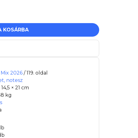
A KOSÁRBA
t Mix 2026
/ 119. oldal
et, notesz
× 14,5 × 21 cm
58 kg
s
a
db
db