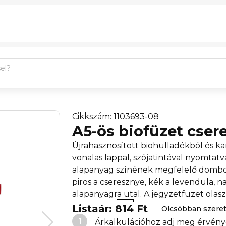
Cikkszám: 1103693-08
A5-ös biofüzet cser
Újrahasznosított biohulladékból és ka
vonalas lappal, szójatintával nyomtat
alapanyag színének megfelelő domborn
piros a cseresznye, kék a levendula, n
alapanyagra utal. A jegyzetfüzet olasz
Listaár: 814 Ft
Olcsóbban szere
1
Árkalkulációhoz adj meg érvény