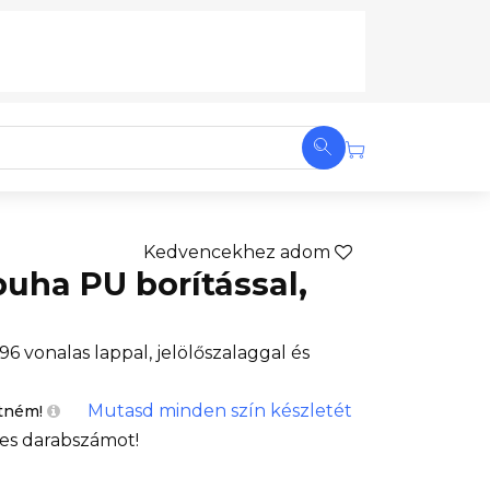
Kedvencekhez adom
puha PU borítással,
6 vonalas lappal, jelölőszalaggal és
Mutasd minden szín készletét
etném!
es darabszámot!