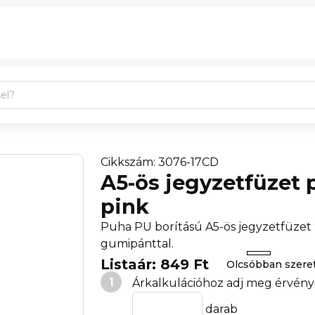
Cikkszám: 3076-17CD
A5-ös jegyzetfüzet 
pink
Puha PU borítású A5-ös jegyzetfüzet 9
gumipánttal.
Listaár: 849 Ft
Olcsóbban szer
1
Árkalkulációhoz adj meg érvény
darab