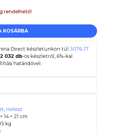
ig rendelhető!
A KOSÁRBA
hina Direct készletünkön túl
3076-17
12 032
db
-os készletről, 6%-kal
tási határidővel.
et, notesz
 × 14 × 21 cm
93 kg
k