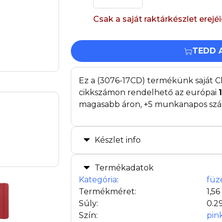
Csak a saját raktárkészlet erejé
TEDD 
Ez a (3076-17CD) termékünk saját C
cikkszámon rendelhető az európai
magasabb áron, +5 munkanapos szállí
Készlet info
Termékadatok
Kategória
:
füz
Termékméret:
1,56
Súly:
0.2
Szín:
pin