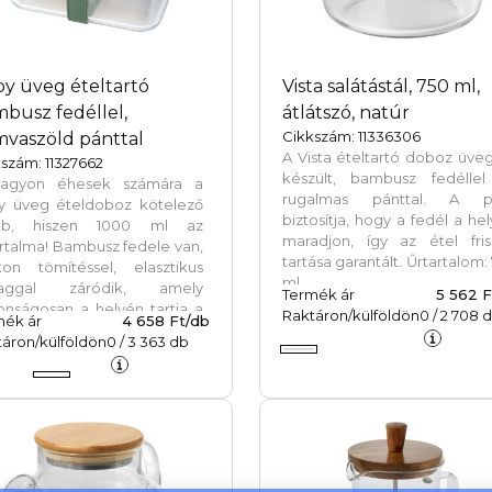
y üveg ételtartó
Vista salátástál, 750 ml,
busz fedéllel,
átlátszó, natúr
Cikkszám: 11336306
vaszöld pánttal
A Vista ételtartó doboz üve
szám: 11327662
készült, bambusz fedéllel
agyon éhesek számára a
rugalmas pánttal. A p
y üveg ételdoboz kötelező
biztosítja, hogy a fedél a he
ab, hiszen 1000 ml az
maradjon, így az étel fris
rtalma! Bambusz fedele van,
tartása garantált. Űrtartalom:
ikon tömítéssel, elasztikus
ml.
laggal záródik, amely
Termék ár
5 562 F
onságosan a helyén tartja a
Raktáron/külföldön
0
/
2 708
d
mék ár
4 658 Ft/db
let útközben. A felhasznált
áron/külföldön
0
/
3 363
db
usz forrása és előállítása a
tartható szabványok szerint
énik. A tartály fedő nélkül
ogatógépben mosható.