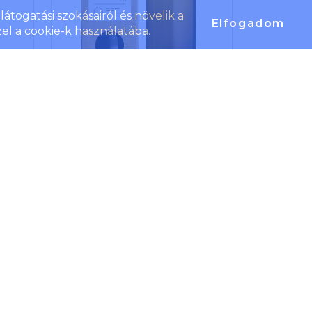
átogatási szokásairól és növelik a
Elfogadom
el a cookie-k használatába.
ml,
Originalhome vizekancsó,
430 ml, barna
Cikkszám: 11340771
áns
Kézzel készített, 430 ml-es
zült
vizeskancsó. Újrahasznosított
tó,
sörösüvegekből készült,
ilag
amelyek a vendéglátóipar
ik.
hulladéktermékei Goában,
perc
Indiában. Ajándékdobozban
zött
szállítjuk.
t/db
Termék ár
árajánlat alapján
rva
b
Raktáron/külföldön
0
/
225
db
ba.
ssa.
et,
 is
. A
nek