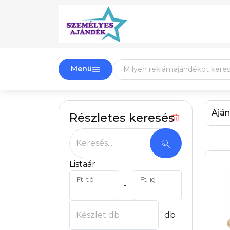
Menü
Aján
Részletes keresés
Keresés...
Listaár
Ft-tól
Ft-ig
-
Készlet db
db