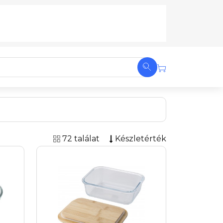
72 találat
Készletérték