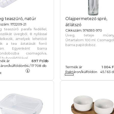
g teaszűrő, natúr
Olajpermetező spré,
szám: 1172209-21
átlátszó
g teaszűrő parafa fedéllel,
Cikkszám: 976593-970
szilikát üvegből. 8 nyílással
Üveg, teteje műany
delkezik, amelyek lehetővé
Űrtartalom: 100 ml. Csomago
zik a tea áztatását forró
barna papírdoboz.
ben. Egyenként barna
tondobozba csomagolva,
l buborékfóliával.
mék ár
697 Ft/db
áron/külföldön
94
/
17 708
db
Termék ár
1 004 
Raktáron/külföldön
45
/
63
d