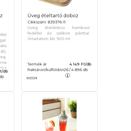
sz
Üveg ételtartó doboz
Cikkszám: 839376-11
Üveg ételdoboz bambusz
fedéllel és szilikon pánttal.
llel
Űrtartalom: kb. 900 ml.
al.
lis
át).
eg.
na
Termék ár
4 149 Ft/db
lva
Raktáron/külföldön
26
/
4 896
db
t/db
db