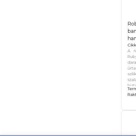
Rob
bam
ham
Cikk
A n
Rub
dar
űrta
szil
sza
bizt
Ter
fede
Rakt
bamb
fenn
tört
mos