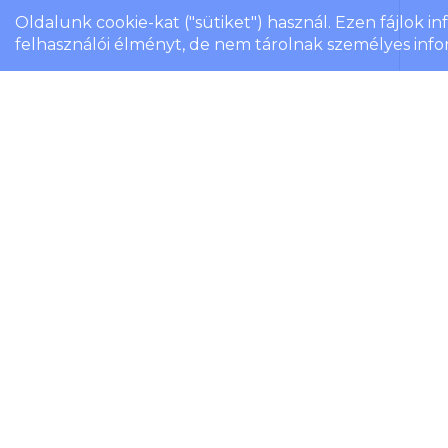
Oldalunk cookie-kat ("sütiket") használ. Ezen fájlok i
felhasználói élményt, de nem tárolnak személyes info
Zen
bam
Cikk
Teás
ba
roz
A 
tula
kiss
ml.
Ter
Rakt