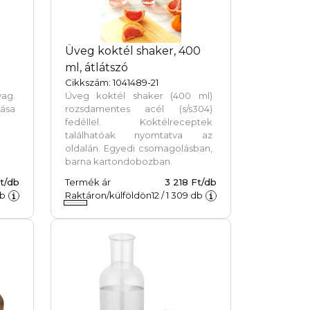
Üveg koktél shaker, 400
ml, átlátszó
Cikkszám: 1041489-21
ag.
Üveg koktél shaker (400 ml)
lása
rozsdamentes acél (s/s304)
fedéllel. Koktélreceptek
találhatóak nyomtatva az
oldalán. Egyedi csomagolásban,
barna kartondobozban.
Ft/db
Termék ár
3 218 Ft/db
b
Raktáron/külföldön
12
/
1 309
db