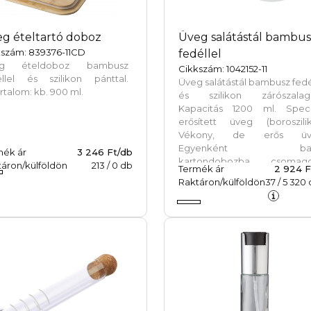
g ételtartó doboz
Üveg salátástál bambu
kszám: 839376-11CD
fedéllel
eg ételdoboz bambusz
Cikkszám: 1042152-11
éllel és szilikon pánttal.
Üveg salátástál bambusz fedé
rtalom: kb. 900 ml.
és szilikon zárószalagg
Kapacitás 1200 ml. Speciá
erősített üveg (boroszilik
Vékony, de erős üv
Egyenként bar
mék ár
3 246 Ft/db
kartondobozba csomago
áron/külföldön
213
/
0
db
Termék ár
2 924 F
érkezik.
Raktáron/külföldön
37
/
5 320