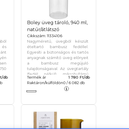
Boley üveg tároló, 940 ml,
natúr/átlátszó
Cikkszám: 11334106
gből
Nagyméretű, üvegből készült
 és
ételtartó bambusz fedéllel.
ánt
Egyesíti a biztonságos és tartós
lyén
anyagnak számító üveg előnyeit
sen
a bambusz megújuló
 750
tulajdonságaival. Az üvegtartály
(fedél nélkül) mikrohullámú
t/db
Termék ár
1 780 Ft/db
sütőben és mosogatógépben
b
Raktáron/külföldön
0
/
6 082
db
mosható. Újrahasznosított
kraftpapír dobozba csomagolva.
Űrtartalom: 940 ml.