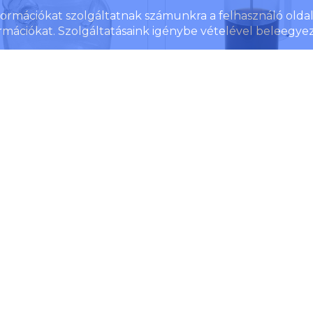
nformációkat szolgáltatnak számunkra a felhasználó oldall
rmációkat. Szolgáltatásaink igénybe vételével beleegyez
 teáskanna szűrővel és
Ivorie kávékészítő, 600 
busz fedéllel, átlátszó
fa
szám: 11339501
Cikkszám: 11331201
kanna boroszilikát üvegből,
Francia kávékészítő eleg
mbusz fedéllel és
dizájnnal és akácfából kés
sdamentes acél teaszűrővel.
tetővel, amely fenntartha
bambusz természetes
környezetbarát és társadalm
jdonságai miatt a fedél színe
felelős forrásból származ
é eltérhet. Űrtartalma: 1000
Űrtartalma 600 ml. Néhány 
alatt elkészítheti a frissen fő
mék ár
4 648 Ft/db
Termék ár
9 377 F
3 csésze kávét. Öntsön du
áron/külföldön
0
/
1 620
db
Raktáron/külföldön
0
/
651
d
őrölt kávét az üvegkancsó
Töltse fel forró vízzel, és ázta
Teát, forrócsokit, tej
gyümölcsteát és limonádét
készíthet a kancsóban
boroszilikát üveg