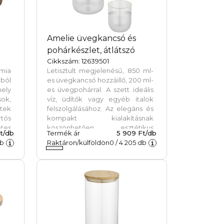
Amelie üvegkancsó és
pohárkészlet, átlátszó
Cikkszám: 12639501
mia
Letisztult megjelenésű, 850 ml-
ából
es üvegkancsó hozzáillő, 200 ml-
mely
es üvegpohárral. A szett ideális
sok,
víz, üdítők vagy egyéb italok
tek
felszolgálásához. Az elegáns és
rtós
kompakt kialakításnak
tes
köszönhetően esztétikus
Ft/db
Termék ár
5 909 Ft/db
gy
kiegészítője lehet az
b
Raktáron/külföldön
0
/
4 205
db
tra
étkezőasztalnak vagy az irodai
lak
íróasztalnak egyaránt. A
k.
termékek kiváló minőségű
üvegből készültek a tisztaság és
a tartósság érdekében.