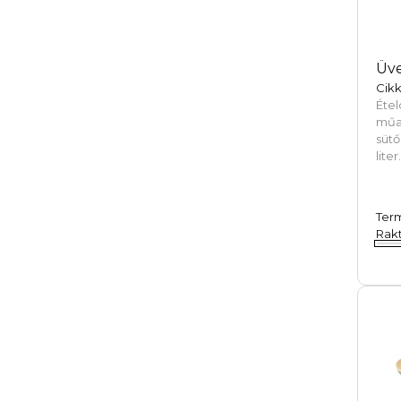
Üve
Cik
Étel
műa
sütő
liter.
Ter
Rakt