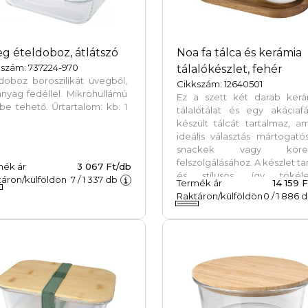
g ételdoboz, átlátszó
Noa fa tálca és kerámia
kszám: 737224-970
tálalókészlet, fehér
doboz boroszilikát üvegből,
Cikkszám: 12640501
nyag fedéllel. Mikrohullámú
Ez a szett két darab kerá
be tehető. Űrtartalom: kb. 1
tálalótálat és egy akáciaf
készült tálcát tartalmaz, a
ideális választás mártogató
snackek vagy köre
felszolgálásához. A készlet ta
mék ár
3 067 Ft/db
és stílusos, így tökéle
áron/külföldön
7
/
1 337
db
Termék ár
14 159 
vendéglátáshoz va
Raktáron/külföldön
0
/
1 886
d
mindennapi használa
egyaránt. A kerámia tá
mosogatógépben tisztítható