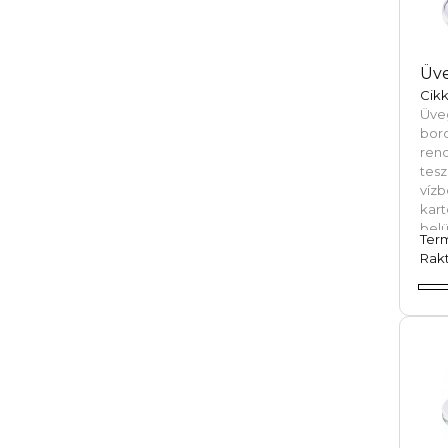
Üve
Cikk
Üve
boro
ren
tes
víz
kar
belü
Ter
Rakt