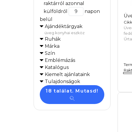
raktárról azonnal
külföldről
napon
Üve
belül
Cik
Ajándéktárgyak
Üv
üveg konyhai eszköz
fed
Ruhák
Űrta
Márka
Szín
Emblémázás
Ter
Katalógus
Rakt
Kiemelt ajánlataink
Tulajdonságok
18 találat. Mutasd!