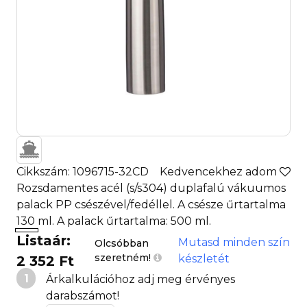
Cikkszám: 1096715-32CD
Kedvencekhez adom
Rozsdamentes acél (s/s304) duplafalú vákuumos
palack PP csészével/fedéllel. A csésze űrtartalma
130 ml. A palack űrtartalma: 500 ml.
Listaár:
Mutasd minden szín
Olcsóbban
szeretném!
készletét
2 352 Ft
1
Árkalkulációhoz adj meg érvényes
darabszámot!