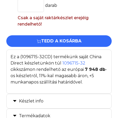
darab
Csak a saját raktárkészlet erejéig
rendelhető!
TEDD A KOSÁRBA
Ez a (1096715-32CD) termékünk saját China
Direct készletünkön túl
1096715-32
cikkszámon rendelhető az európai
7 948
db
-
os készletről, 11%-kal magasabb áron, +5
munkanapos szállítási határidővel.
Készlet info
Termékadatok