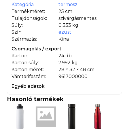
Kategória
:
termosz
Termékméret:
25 cm
Tulajdonságok:
szivárgásmentes
Súly:
0.333 kg
Szín:
ezüst
Származás:
Kína
Csomagolás / export
Karton:
24 db
Karton súly:
7.992 kg
Karton méret:
28 × 32 × 48 cm
Vámtarifaszám:
9617000000
Egyéb adatok
Hasonló termékek