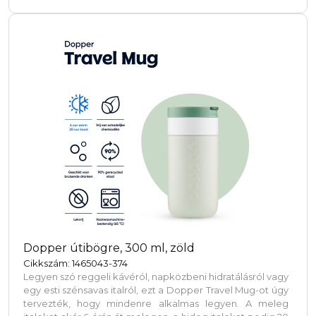
tesztelt és jóváhagyott. Ftaláttartalomra tesztelve és
jóváhagyva a REACH előírásai szerint. Jégkockákhoz
tökéletes. Szivárgásmentes. Szénsavas italokkal nem
használható. Mosogatógépben nem mosható és
mikrohullámú sütőben történő melegítésre nem alkalmas.
Űrtartalom: 1 l. Újrahasznosított karton díszdobozban.
Dopper útibögre, 300 ml, zöld
Cikkszám: 1465043-374
Legyen szó reggeli kávéról, napközbeni hidratálásról vagy
egy esti szénsavas italról, ezt a Dopper Travel Mug-ot úgy
tervezték, hogy mindenre alkalmas legyen. A meleg