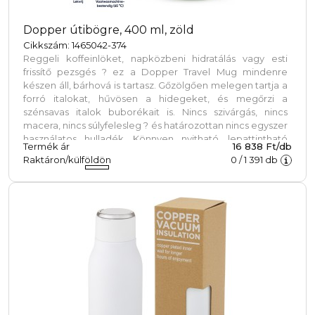
Dopper útibögre, 400 ml, zöld
Cikkszám: 1465042-374
Reggeli koffeinlöket, napközbeni hidratálás vagy esti
frissítő pezsgés ? ez a Dopper Travel Mug mindenre
készen áll, bárhová is tartasz. Gőzölgően melegen tartja a
forró italokat, hűvösen a hidegeket, és megőrzi a
szénsavas italok buborékait is. Nincs szivárgás, nincs
macera, nincs súlyfelesleg ? és határozottan nincs egyszer
használatos hulladék. Könnyen nyitható, lepattintható
Termék ár
16 838 Ft/db
kupakkal rendelkezik; az italokat akár 6 órán át melegen,
Raktáron/külföldön
0
/
1 391
db
20 órán át pedig hidegen tartja. Duplafalú, 90%-ban
újrahasznosított rozsdamentes acélból készült, tartós
bevonattal ellátva. Mosogatógépben (emblémázás
nélkül nélkül) 65 °C-ig mosható. Kávé vagy tea használata
esetén elszíneződés vagy szagmaradvány előfordulhat.
Forró folyadékok esetén fokozott óvatossággal használja!