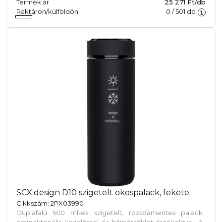
Termék ár
25 271 Ft/db
Raktáron/külföldön
0
/
501
db
SCX.design D10 szigetelt okospalack, fekete
Cikkszám: 2PX03990
Duplafalú 500 ml-es szigetelt, rozsdamentes palack
antibakteriális kezeléssel és hőmérséklet-érzékelővel. A