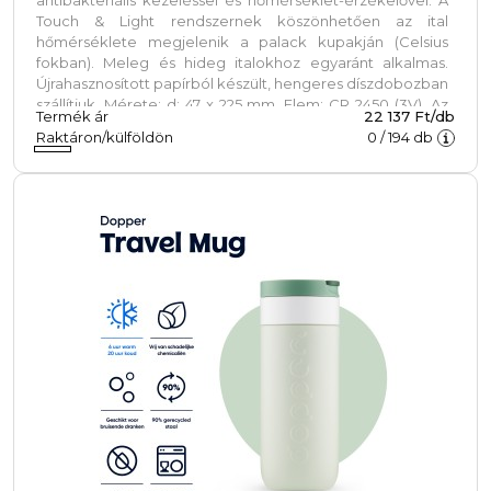
Touch & Light rendszernek köszönhetően az ital
hőmérséklete megjelenik a palack kupakján (Celsius
fokban). Meleg és hideg italokhoz egyaránt alkalmas.
Újrahasznosított papírból készült, hengeres díszdobozban
szállítjuk. Mérete: d: 47 x 225 mm. Elem: CR 2450 (3V). Az
Termék ár
22 137 Ft/db
akkumulátor nem cserélhető. 20 000-szer képes
Raktáron/külföldön
0
/
194
db
megjeleníteni a hőmérsékletet.