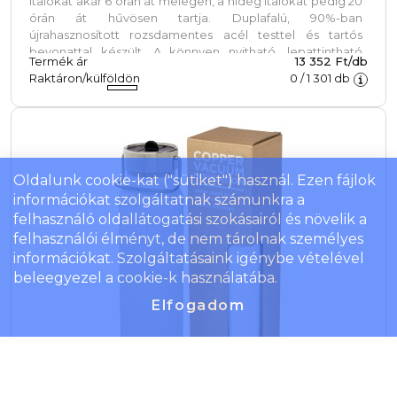
italokat akár 6 órán át melegen, a hideg italokat pedig 20
órán át hűvösen tartja. Duplafalú, 90%-ban
újrahasznosított rozsdamentes acél testtel és tartós
bevonattal készült. A könnyen nyitható, lepattintható
Termék ár
13 352 Ft/db
kupak egyszerűvé és kényelmessé teszi a használatot
Raktáron/külföldön
0
/
1 301
db
útközben is. Mosogatógépben (emblémázás nélkül) 65
°C-ig tisztítható. Kérjük, vegye figyelembe, hogy kávé
vagy tea használata esetén elszíneződés vagy
szagmaradvány előfordulhat. Forró italok fogyasztásakor
járjon el óvatosan!
Oldalunk cookie-kat ("sütiket") használ. Ezen fájlok
információkat szolgáltatnak számunkra a
felhasználó oldallátogatási szokásairól és növelik a
felhasználói élményt, de nem tárolnak személyes
információkat. Szolgáltatásaink igénybe vételével
beleegyezel a cookie-k használatába.
Elfogadom