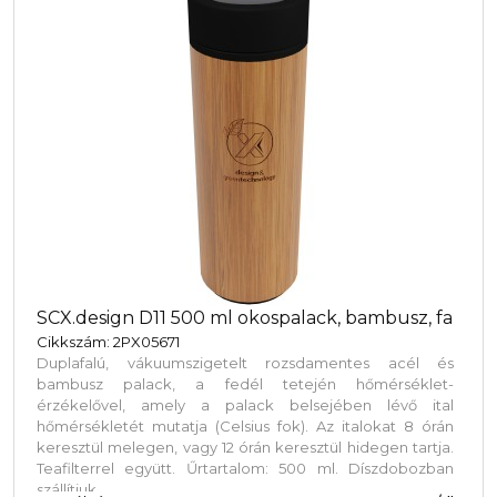
SCX.design D11 500 ml okospalack, bambusz, fa
Cikkszám: 2PX05671
Duplafalú, vákuumszigetelt rozsdamentes acél és
bambusz palack, a fedél tetején hőmérséklet-
érzékelővel, amely a palack belsejében lévő ital
hőmérsékletét mutatja (Celsius fok). Az italokat 8 órán
keresztül melegen, vagy 12 órán keresztül hidegen tartja.
Teafilterrel együtt. Űrtartalom: 500 ml. Díszdobozban
szállítjuk.