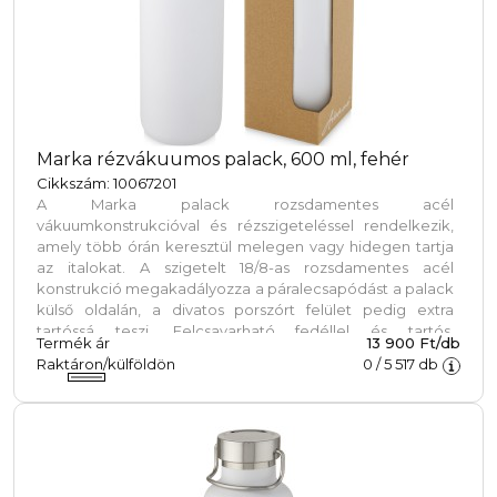
Marka rézvákuumos palack, 600 ml, fehér
Cikkszám: 10067201
A Marka palack rozsdamentes acél
vákuumkonstrukcióval és rézszigeteléssel rendelkezik,
amely több órán keresztül melegen vagy hidegen tartja
az italokat. A szigetelt 18/8-as rozsdamentes acél
konstrukció megakadályozza a páralecsapódást a palack
külső oldalán, a divatos porszórt felület pedig extra
tartóssá teszi. Felcsavarható fedéllel és tartós,
Termék ár
13 900 Ft/db
cinkötvözetből készült fogóval is rendelkezik. BPA-
Raktáron/külföldön
0
/
5 517
db
mentes, a német élelmiszerbiztonsági törvény (LFGB)
szerint tesztelt és jóváhagyott. Ftaláttartalomra tesztelve
és jóváhagyva a REACH előírásai szerint. A legtöbb
szabványos autós pohártartóba illeszkedik.
Szivárgásmentes. Szénsavas italokkal nem használható.
Mosogatógépben nem mosható és mikrohullámú