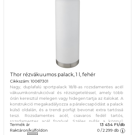
sütőben történő melegítésre nem alkalmas. Űrtartalom:
600 ml. Újrahasznosított karton díszdobozban.
Thor rézvákuumos palack, 1 l, fehér
Cikkszám: 10067301
Nagy, duplafalú sportpalack 18/8-as rozsdamentes acél
vákuumkonstrukcióval és rézszigeteléssel, amely több
órán keresztül melegen vagy hidegen tartja az italokat. A
konstrukció megakadályozza a páralecsapódást a palack
külső oldalán, és a trendi porfújt bevonat extra tartóssá
teszi. Rozsdamentes acél, csavaros fedél tartós,
rozsdamentes acél fogóval. Széles nyílás a könnyű
Termék ár
13 454 Ft/db
feltöltéshez, öntéshez és tisztításhoz. BPA-mentes, a
Raktáron/külföldön
0
/
2 299
db
német élelmiszerbiztonsági törvény (LFGB) szerint