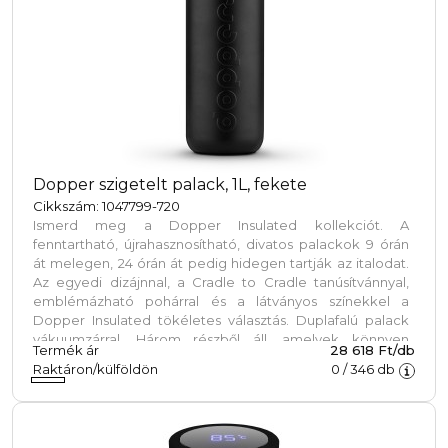
Dopper szigetelt palack, 1L, fekete
Cikkszám: 1047799-720
Ismerd meg a Dopper Insulated kollekciót. A
fenntartható, újrahasznosítható, divatos palackok 9 órán
át melegen, 24 órán át pedig hidegen tartják az italodat.
Az egyedi dizájnnal, a Cradle to Cradle tanúsítvánnyal,
emblémázható pohárral és a látványos színekkel a
Dopper Insulated tökéletes választás. Duplafalú palack
vákuumzárral. Három részből áll, amelyek könnyen
Termék ár
28 618 Ft/db
tisztíthatók. Emellett a Dopper Insulated felelős módon,
Raktáron/külföldön
0
/
346
db
BSCI magatartási kódex szerint készült, és a Cradle to
Cradle tanúsítvánnyal rendelkezik bronz fokozatban. A
palack 65°C / 149 °F-ig mosogatógépben mosható, és
minden anyaga BPA- és ftalátmentes. Űrtartalom: 1 liter.