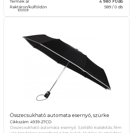
Termék ár
4 980 Ft/db
Raktáron/külföldön
589
/
0
db
Összecsukható automata esernyő, szürke
Cikkszám: 4939-27CD
Összecsukható automata esernyő. Szélálló kialakítás, fém
váz, tépőzáras összefogó pánt és tok. Nyitása és záródása