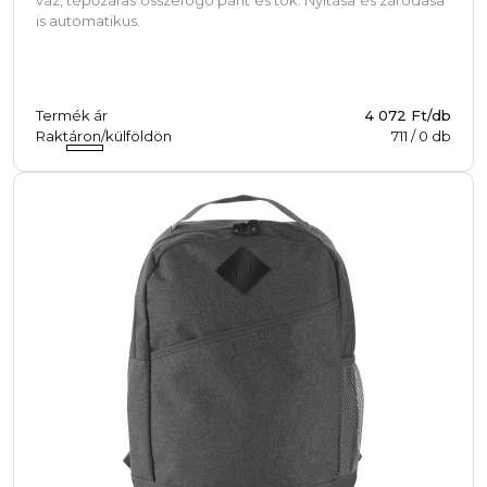
is automatikus.
Termék ár
4 072 Ft/db
Raktáron/külföldön
711
/
0
db