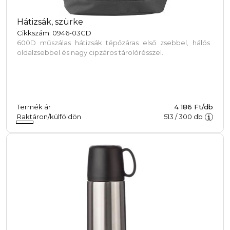
Hátizsák, szürke
Cikkszám: 0946-03CD
600D műszálas hátizsák tépőzáras első zsebbel, hálós
oldalzsebbel és nagy cipzáros tárolórésszel.
Termék ár
4 186 Ft/db
Raktáron/külföldön
513
/
300
db