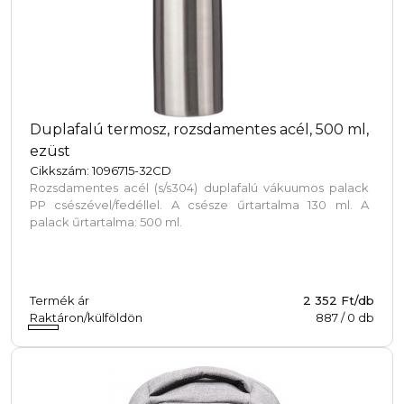
Duplafalú termosz, rozsdamentes acél, 500 ml,
ezüst
Cikkszám: 1096715-32CD
Rozsdamentes acél (s/s304) duplafalú vákuumos palack
PP csészével/fedéllel. A csésze űrtartalma 130 ml. A
palack űrtartalma: 500 ml.
Termék ár
2 352 Ft/db
Raktáron/külföldön
887
/
0
db