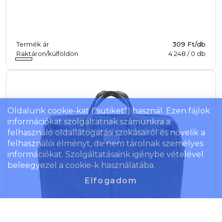
Termék ár
309 Ft/db
Raktáron/külföldön
4 248
/
0
db
Oldalunk cookie-kat ("sütiket") használ. Ezen fájlok
információkat szolgáltatnak számunkra a
felhasználó oldallátogatási szokásairól és növelik a
felhasználói élményt, de nem tárolnak személyes
információkat. Szolgáltatásaink igénybe vételével
beleegyezel a cookie-k használatába.
Elfogadom