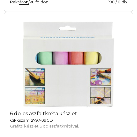
Raktáron/külföldön
198
/
0
db
6 db-os aszfaltkréta készlet
Cikkszám: 2797-09CD
Grafitti készlet 6 db aszfaltkrétával.