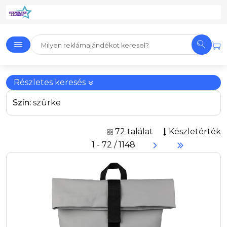
Részletes keresés
Szín:
szürke
72 találat
Készletérték
1 - 72 / 1148