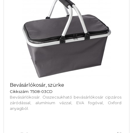
Bevásárlókosár, szürke
Cikkszám: 7508-03CD
Bevásárlókosár. Összecsukható bevásárlókosár cipzáros
záródással, alumínium vázzal, EVA fogóval, Oxford
anyagból.