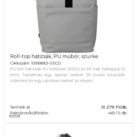
Roll-top hátizsák, PU műbőr, szürke
Cikkszám: 1096883-03CD
PU bőr hátizsák PU béléssel (210D) és PE hab hátlappal (5
mm). Tartalmaz egy laptop zsebet (15 incses készülék
számára) és egy cipzáras zsebet az elején.
Termék ár
10 279 Ft/db
Raktáron/külföldön
461
/
0
db