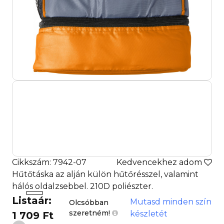
Cikkszám: 7942-07
Kedvencekhez adom
Hűtőtáska az alján külön hűtőrésszel, valamint
hálós oldalzsebbel. 210D poliészter.
Listaár:
Mutasd minden szín
Olcsóbban
szeretném!
készletét
1 709 Ft