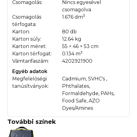
Csomagolás:
Nincs egyesével
csomagolva
3
Csomagolás
1.676 dm
térfogata:
Karton:
80 db
Karton súly:
12.64 kg
Karton méret:
55 × 46 × 53 cm
3
Karton térfogat:
0.134 m
Vámtarifaszám:
4202921900
Egyéb adatok
Megfelelőségi
Cadmium, SVHC's ,
tanúsítványok:
Phthalates,
Formaldehyde, PAHs,
Food Safe, AZO
Dyes/Amines
További színek