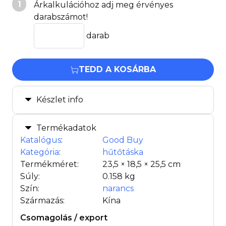
1
Árkalkulációhoz adj meg érvényes
darabszámot!
darab
TEDD A KOSÁRBA
Készlet info
Termékadatok
Katalógus
:
Good Buy
Kategória
:
hűtőtáska
Termékméret:
23,5 × 18,5 × 25,5 cm
Súly:
0.158 kg
Szín:
narancs
Származás:
Kína
Csomagolás / export