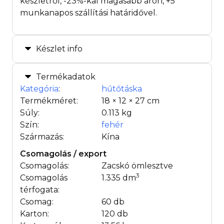
készletről, -23%-kal magasabb áron, +5
munkanapos szállítási határidővel.
Készlet info
Termékadatok
Kategória
:
hűtőtáska
Termékméret:
18 × 12 × 27 cm
Súly:
0.113 kg
Szín:
fehér
Származás:
Kína
Csomagolás / export
Csomagolás:
Zacskó ömlesztve
3
Csomagolás
1.335 dm
térfogata:
Csomag:
60 db
Karton:
120 db