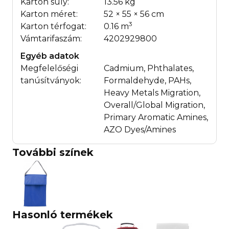
Karton súly:
13.56 kg
Karton méret:
52 × 55 × 56 cm
3
Karton térfogat:
0.16 m
Vámtarifaszám:
4202929800
Egyéb adatok
Megfelelőségi
Cadmium, Phthalates,
tanúsítványok:
Formaldehyde, PAHs,
Heavy Metals Migration,
Overall/Global Migration,
Primary Aromatic Amines,
AZO Dyes/Amines
További színek
Hasonló termékek