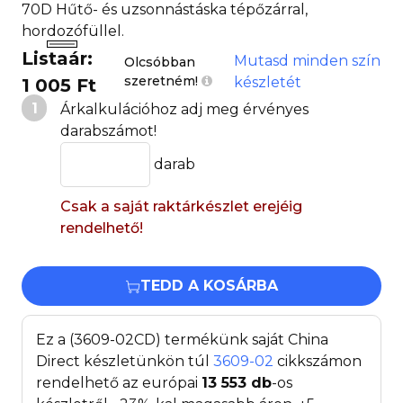
70D Hűtő- és uzsonnástáska tépőzárral,
hordozófüllel.
Listaár:
Mutasd minden szín
Olcsóbban
szeretném!
készletét
1 005 Ft
1
Árkalkulációhoz adj meg érvényes
darabszámot!
darab
Csak a saját raktárkészlet erejéig
rendelhető!
TEDD A KOSÁRBA
Ez a (3609-02CD) termékünk saját China
Direct készletünkön túl
3609-02
cikkszámon
rendelhető az európai
13 553
db
-os