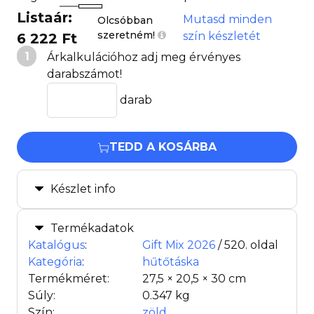
Listaár:
Mutasd minden
Olcsóbban
szeretném!
szín készletét
6 222 Ft
1
Árkalkulációhoz adj meg érvényes
darabszámot!
darab
TEDD A KOSÁRBA
Készlet info
Termékadatok
Katalógus
:
Gift Mix 2026
/ 520. oldal
Kategória
:
hűtőtáska
Termékméret:
27,5 × 20,5 × 30 cm
Súly:
0.347 kg
Szín:
zöld