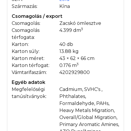
Származás:
Kína
Csomagolás / export
Csomagolás:
Zacskó ömlesztve
3
Csomagolás
4.399 dm
térfogata:
Karton:
40 db
Karton súly:
13.88 kg
Karton méret:
43 × 62 × 66 cm
3
Karton térfogat:
0.176 m
Vámtarifaszám:
4202929800
Egyéb adatok
Megfelelőségi
Cadmium, SVHC's ,
tanúsítványok:
Phthalates,
Formaldehyde, PAHs,
Heavy Metals Migration,
Overall/Global Migration,
Primary Aromatic Amines,