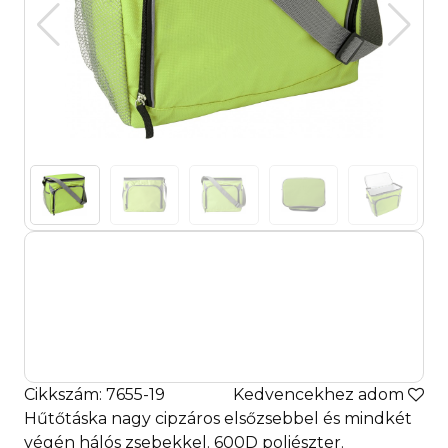
Cikkszám: 7655-19
Kedvencekhez adom
Hűtőtáska nagy cipzáros elsőzsebbel és mindkét
végén hálós zsebekkel. 600D poliészter.