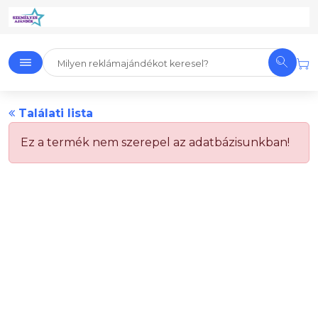
Találati lista
Ez a termék nem szerepel az adatbázisunkban!